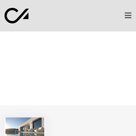
Ope
men
Portfolio Category:
Συγκρότημα
Home
Συγκρότημα