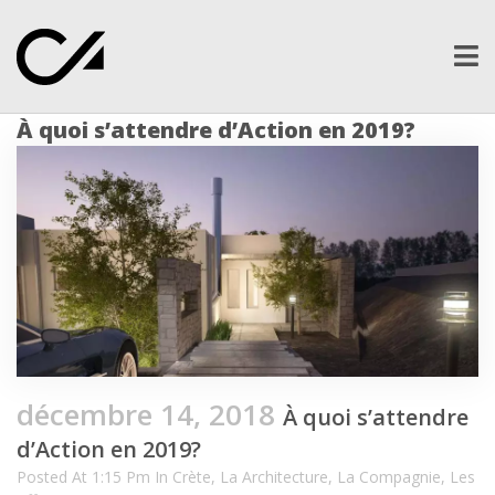
Ope
men
À quoi s’attendre d’Action en 2019?
décembre 14, 2018
À quoi s’attendre
d’Action en 2019?
Posted At 1:15 Pm In
Crète
,
La Architecture
,
La Compagnie
,
Les