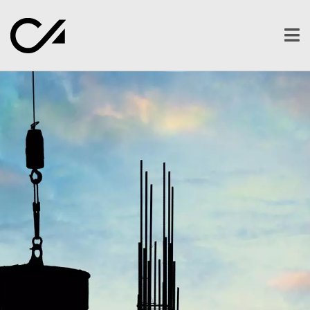
Ope
men