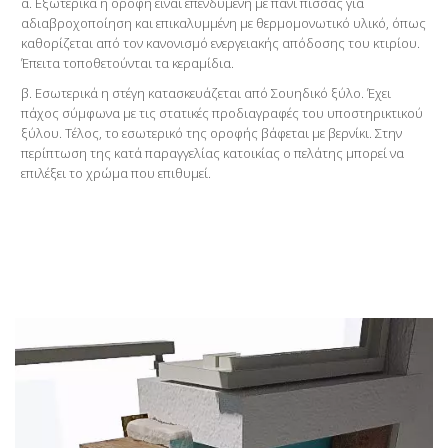
α. Εξωτερικά η οροφή είναι επενδυμένη με πανί πίσσας για
αδιαβροχοποίηση και επικαλυμμένη με θερμομονωτικό υλικό, όπως
καθορίζεται από τον κανονισμό ενεργειακής απόδοσης του κτιρίου.
Έπειτα τοποθετούνται τα κεραμίδια.
β. Εσωτερικά η στέγη κατασκευάζεται από Σουηδικό ξύλο. Έχει
πάχος σύμφωνα με τις στατικές προδιαγραφές του υποστηρικτικού
ξύλου. Τέλος, το εσωτερικό της οροφής βάφεται με βερνίκι. Στην
περίπτωση της κατά παραγγελίας κατοικίας ο πελάτης μπορεί να
επιλέξει το χρώμα που επιθυμεί.