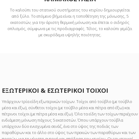
Το καλούπι του στατικού συστήματος του κτιρίου δημιουργείται
από ξύλο. Το επόμενο βήμα είναι η τοποθέτηση της μόνωσης, 5
εκατοστών, για την άριστη θερμική μόνωση και έπεται ο σιδηρός
οπλισμός, σύμφωνα με τις προδιαγραφές. Τέλος, το καλούπι γεμίζει
με σκυρόδεμα υψηλής ποιότητας.
ΕΞΩΤΕΡΙΚΟΙ & ΕΣΩΤΕΡΙΚΟΙ ΤΟΙΧΟΙ
Υπάρχουν τρία είδη εξωτερικών τοίχων. Τοίχοι από τούβλο (με τούβλο
μέσα και έξω), σύνθετοι τοίχοι (με τούβλο μέσα και πέτρα από έξω) και
πέτρινοι τοίχοι (με πέτρα μέσα και έξω). Όλα τα είδη των τοίχων περιέχουν
ενδιάμεση μόνωση πάχους 5 εκατοστών. Όπου υπάρχουν τούβλα
υπάρχουν δύο ενισχυμένα σενάζ, ένα στο ύψος της ποδιάς των
παραθύρων και το άλλο στο ύψος των πρεκιών των παραθύρων και των
πορτών, για τη μέγιστη αντοχή και απόδοση του κτιρίου. Οι εσωτερικοί