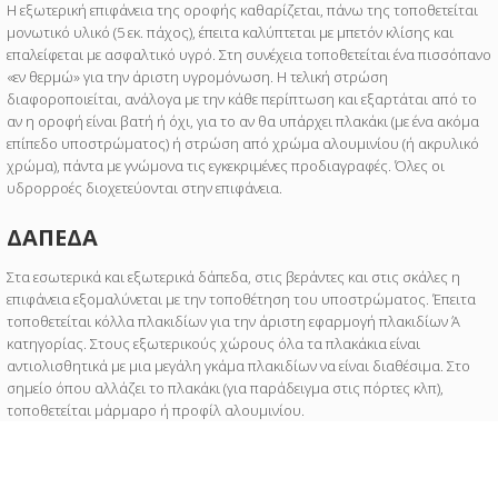
Η εξωτερική επιφάνεια της οροφής καθαρίζεται, πάνω της τοποθετείται
μονωτικό υλικό (5 εκ. πάχος), έπειτα καλύπτεται με μπετόν κλίσης και
επαλείφεται με ασφαλτικό υγρό. Στη συνέχεια τοποθετείται ένα πισσόπανο
«εν θερμώ» για την άριστη υγρομόνωση. Η τελική στρώση
διαφοροποιείται, ανάλογα με την κάθε περίπτωση και εξαρτάται από το
αν η οροφή είναι βατή ή όχι, για το αν θα υπάρχει πλακάκι (με ένα ακόμα
επίπεδο υποστρώματος) ή στρώση από χρώμα αλουμινίου (ή ακρυλικό
χρώμα), πάντα με γνώμονα τις εγκεκριμένες προδιαγραφές. Όλες οι
υδρορροές διοχετεύονται στην επιφάνεια.
ΔΑΠΕΔΑ
Στα εσωτερικά και εξωτερικά δάπεδα, στις βεράντες και στις σκάλες η
επιφάνεια εξομαλύνεται με την τοποθέτηση του υποστρώματος. Έπειτα
τοποθετείται κόλλα πλακιδίων για την άριστη εφαρμογή πλακιδίων Ά
κατηγορίας. Στους εξωτερικούς χώρους όλα τα πλακάκια είναι
αντιολισθητικά με μια μεγάλη γκάμα πλακιδίων να είναι διαθέσιμα. Στο
σημείο όπου αλλάζει το πλακάκι (για παράδειγμα στις πόρτες κλπ),
τοποθετείται μάρμαρο ή προφίλ αλουμινίου.