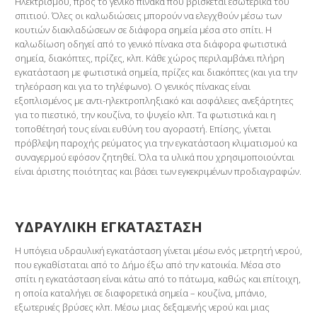
Ηλεκτρισμού, προς το γενικό πίνακα που βρίσκεται εσωτερικά του
σπιτιού. Όλες οι καλωδιώσεις μπορούν να ελεγχθούν μέσω των
κουτιών διακλαδώσεων σε διάφορα σημεία μέσα στο σπίτι. Η
καλωδίωση οδηγεί από το γενικό πίνακα στα διάφορα φωτιστικά
σημεία, διακόπτες, πρίζες, κλπ. Κάθε χώρος περιλαμβάνει πλήρη
εγκατάσταση με φωτιστικά σημεία, πρίζες και διακόπτες (και για την
τηλεόραση και για το τηλέφωνο). Ο γενικός πίνακας είναι
εξοπλισμένος με αντι-ηλεκτροπληξιακό και ασφάλειες ανεξάρτητες
για το πιεστικό, την κουζίνα, το ψυγείο κλπ. Τα φωτιστικά και η
τοποθέτησή τους είναι ευθύνη του αγοραστή. Επίσης, γίνεται
πρόβλεψη παροχής ρεύματος για την εγκατάσταση κλιματισμού κα
συναγερμού εφόσον ζητηθεί. Όλα τα υλικά που χρησιμοποιούνται
είναι άριστης ποιότητας και βάσει των εγκεκριμένων προδιαγραφών.
ΥΔΡΑΥΛΙΚΗ ΕΓΚΑΤΑΣΤΑΣΗ
Η υπόγεια υδραυλική εγκατάσταση γίνεται μέσω ενός μετρητή νερού,
που εγκαθίσταται από το Δήμο έξω από την κατοικία. Μέσα στο
σπίτι η εγκατάσταση είναι κάτω από το πάτωμα, καθώς και επίτοιχη,
η οποία καταλήγει σε διαφορετικά σημεία – κουζίνα, μπάνιο,
εξωτερικές βρύσες κλπ. Μέσω μιας δεξαμενής νερού και μιας