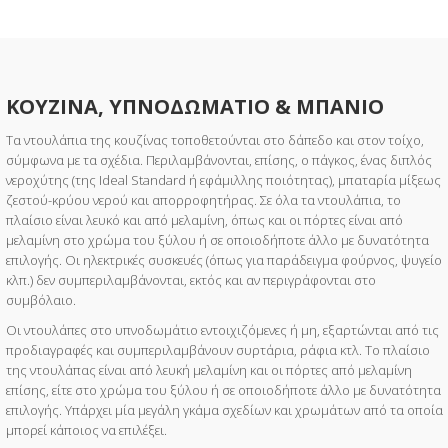
ΚΟΥΖΙΝΑ, ΥΠΝΟΔΩΜΑΤΙΟ & ΜΠΑΝΙΟ
Τα ντουλάπια της κουζίνας τοποθετούνται στο δάπεδο και στον τοίχο,
σύμφωνα με τα σχέδια. Περιλαμβάνονται, επίσης, ο πάγκος, ένας διπλός
νεροχύτης (της Ideal Standard ή εφάμιλλης ποιότητας), μπαταρία μίξεως
ζεστού-κρύου νερού και απορροφητήρας. Σε όλα τα ντουλάπια, το
πλαίσιο είναι λευκό και από μελαμίνη, όπως και οι πόρτες είναι από
μελαμίνη στο χρώμα του ξύλου ή σε οποιοδήποτε άλλο με δυνατότητα
επιλογής. Οι ηλεκτρικές συσκευές (όπως για παράδειγμα φούρνος, ψυγείο
κλπ.) δεν συμπεριλαμβάνονται, εκτός και αν περιγράφονται στο
συμβόλαιο.
Οι ντουλάπες στο υπνοδωμάτιο εντοιχιζόμενες ή μη, εξαρτώνται από τις
προδιαγραφές και συμπεριλαμβάνουν συρτάρια, ράφια κτλ. Το πλαίσιο
της ντουλάπας είναι από λευκή μελαμίνη και οι πόρτες από μελαμίνη
επίσης, είτε στο χρώμα του ξύλου ή σε οποιοδήποτε άλλο με δυνατότητα
επιλογής. Υπάρχει μία μεγάλη γκάμα σχεδίων και χρωμάτων από τα οποία
μπορεί κάποιος να επιλέξει.