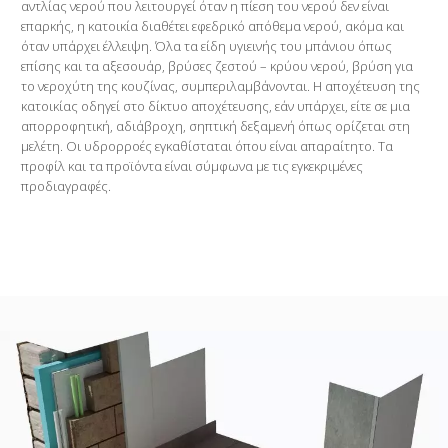
αντλίας νερού που λειτουργεί όταν η πίεση του νερού δεν είναι
επαρκής, η κατοικία διαθέτει εφεδρικό απόθεμα νερού, ακόμα και
όταν υπάρχει έλλειψη. Όλα τα είδη υγιεινής του μπάνιου όπως
επίσης και τα αξεσουάρ, βρύσες ζεστού – κρύου νερού, βρύση για
το νεροχύτη της κουζίνας, συμπεριλαμβάνονται. Η αποχέτευση της
κατοικίας οδηγεί στο δίκτυο αποχέτευσης, εάν υπάρχει, είτε σε μια
απορροφητική, αδιάβροχη, σηπτική δεξαμενή όπως ορίζεται στη
μελέτη. Οι υδρορροές εγκαθίσταται όπου είναι απαραίτητο. Τα
προφίλ και τα προϊόντα είναι σύμφωνα με τις εγκεκριμένες
προδιαγραφές.