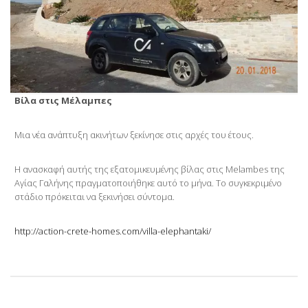
Βίλα στις Μέλαμπες
Μια νέα ανάπτυξη ακινήτων ξεκίνησε στις αρχές του έτους.
Η ανασκαφή αυτής της εξατομικευμένης βίλας στις Melambes της
Αγίας Γαλήνης πραγματοποιήθηκε αυτό το μήνα. Το συγκεκριμένο
στάδιο πρόκειται να ξεκινήσει σύντομα.
http://action-crete-homes.com/villa-elephantaki/