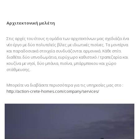
Αρχιτεκτονική μελέτη
Στις αρχές του έτους η ομάδα των αρχιτεκτόνων μας σχεδιάζει ένα
νέο έργο με δύο πολυτελείς βίλες με ιδιωτικές πισίνες. Τα μοντέρνα
και παραδοσιακά στοιχεία συνδυάζονται αρμονικά. Κάθε σπίτι
διαθέτει δύο υπνοδωμάτια, ευρύχωρο καθιστικό / τραπεζαρία και
κουζίνα με νησί, δύο μπάνια, πισίνα, μπάρμπεκιου και χώρο
στάθμευσης.
Μπορείτε να διαβάσετε περισσότερα για τις υπηρεσίες μας στο
:
http://action-crete-homes.com/company/services/