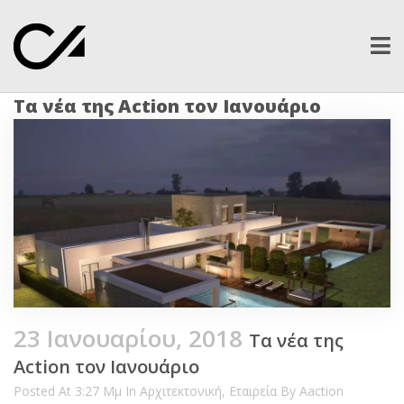
Ope
men
Τα νέα της Action τον Ιανουάριο
23 Ιανουαρίου, 2018
Τα νέα της
Action τον Ιανουάριο
Posted At 3:27 Μμ In
Αρχιτεκτονική
,
Εταιρεία
By
Aaction