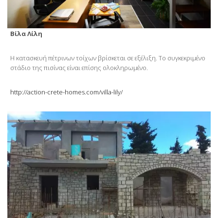
Βίλα Λίλη
Η κατασκευή πέτρινων τοίχων βρίσκεται σε εξέλιξη. Το συγκεκριμένο
στάδιο της πισίνας είναι επίσης ολοκληρωμένο.
http://action-crete-homes.com/villa-lily/