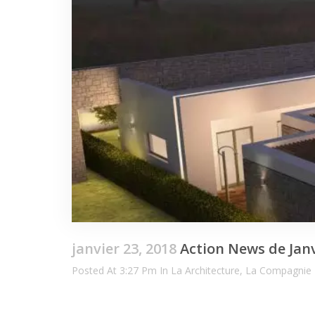
janvier 23, 2018
Action News de Jan
Posted At 3:27 Pm In
La Architecture
,
La Compagnie