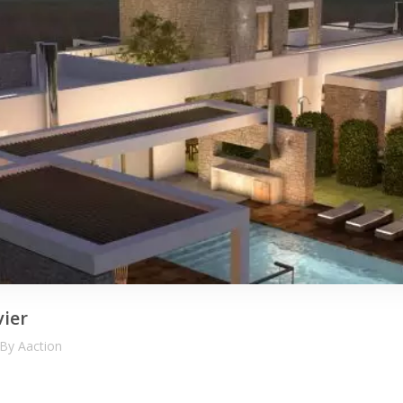
vier
By
Aaction